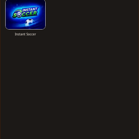
Instant Soccer