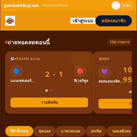
gembet99vip.net
ที่สุดของเกมเดิมพัน
ภาษา
เข้าสู่ระบบ
สมัครสมาชิก
ถ่ายทอดสดตอนนี้
156 รายการ
⚽
พรีเมียร์ลีก อังกฤษ
🏀
NBA
102
🔵
🔴
💜
2 - 1
95
แมนเชสเตอร์ ซิตี้
ลิเวอร์พูล
ลอสแอนเจลิส เลเกอร์ส
⏱ 65'
⏱ Q4
วางเดิมพัน
วางเ
กีฬาทั้งหมด
ฟุตบอล
บาสเกตบอล
เทนนิส
วอลเลย์บอล