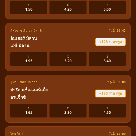
1
X
2
1.50
4.20
5.00
กัลโช่ เซเรีย อา อิตาลี
วันนี้ 20:45
อินเตอร์ มิลาน
+128 ราคาพูล
เอซี มิลาน
1
X
2
1.95
3.20
3.40
ยูฟ่า แชมเปียนส์ลีก
พรุ่งนี้ 03:00
ปารีส แซ็ง-แฌร์แม็ง
+170 ราคาพูล
อาแจ็กซ์
1
X
2
1.65
3.80
4.50
ไทยลีก 1
วันนี้ 18:00