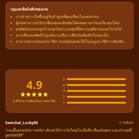
กฎและข้อบังคับของเกม
การจ่ายรางวัลขึ้นอยู่กับตัวคูณที่คุณเลือกในแต่ละรอบ
ผู้เล่นสามารถปรับเปลี่ยนยอดเดิมพันได้ตลอดเวลาก่อนเริ่มรอบใหม่
ผลลัพธ์ของเกมถูกกำหนดโดยระบบสุ่มที่มีความยุติธรรมและโปร่งใส
หากเลือกผลลัพธ์ไม่ถูกต้อง จะถือว่าเสียเงินเดิมพันในรอบนั้น
สามารถตรวจสอบประวัติการเล่นย้อนหลังได้ในเมนูประวัติการเดิมพัน
คะแนนรีวิวจากผู้เล่น
5
4.9
4
3
⭐⭐⭐⭐⭐
2
2,854 ความคิดเห็นจากสมาชิก
1
Somchai_Lucky88
2 วันที่แล้ว
“เกมนี้แตกหนักมากครับ! เพิ่งกดได้รางวัลใหญ่ไปเมื่อคืน ตื่นเต้นสุดๆ แนะนำเลยที่
gembet99”