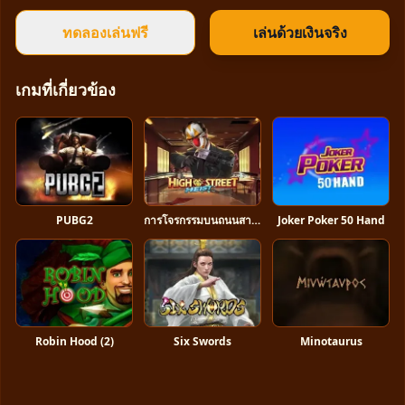
ทดลองเล่นฟรี
เล่นด้วยเงินจริง
เกมที่เกี่ยวข้อง
PUBG2
การโจรกรรมบนถนนสายหลัก
Joker Poker 50 Hand
Robin Hood (2)
Six Swords
Minotaurus