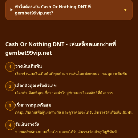
ทำไมต้องเล่น Cash Or Nothing DNT ที่
▼
gembet99vip.net?
Cash Or Nothing DNT - เล่นสล็อตแตกง่ายที่
gembet99vip.net
วางเงินเดิมพัน
1
เลือกจำนวนเงินเดิมพันที่คุณต้องการเล่นในแต่ละรอบจากเมนูการเดิมพัน
เลือกตัวคูณหรือตัวเลข
2
เลือกตัวเลือกที่คุณเชื่อว่าจะนำไปสู่ชัยชนะหรือผลลัพธ์ที่ต้องการ
เริ่มการหมุนหรือสุ่ม
3
กดปุ่มเริ่มเกมเพื่อลุ้นผลรางวัล และดูว่าคุณจะได้รับเงินรางวัลหรือเสียเดิมพัน
รับเงินรางวัล
4
หากผลลัพธ์ตรงตามเงื่อนไข คุณจะได้รับเงินรางวัลเข้าสู่บัญชีทันที