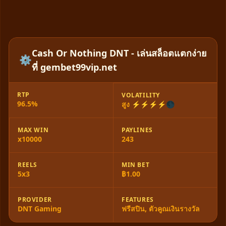
Cash Or Nothing DNT - เล่นสล็อตแตกง่าย
⚙️
ที่ gembet99vip.net
RTP
VOLATILITY
96.5%
สูง ⚡⚡⚡⚡🌑
MAX WIN
PAYLINES
x10000
243
REELS
MIN BET
5x3
฿1.00
PROVIDER
FEATURES
DNT Gaming
ฟรีสปิน, ตัวคูณเงินรางวัล