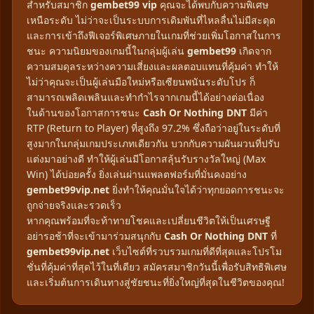
สำหรับสมาชิก
gembet99 vip
คุณจะได้พบกับความพิเศษ
เหนือระดับ ไม่ว่าจะเป็นระบบการเดิมพันที่ไหลลื่นไม่มีสะดุด
และการเข้าถึงฟีเจอร์พิเศษภายในเกมที่ช่วยเพิ่มโอกาสในการ
ชนะ ความนิยมของเกมนี้ในกลุ่มผู้เล่น
gembet99
เกิดจาก
ความสมดุลระหว่างความเสี่ยงและผลตอบแทนที่คุ้มค่า ทำให้
ไม่ว่าคุณจะเป็นผู้เล่นมือใหม่หรือเซียนพนันระดับโปร ก็
สามารถเพลิดเพลินและทำกำไรจากเกมนี้ได้อย่างต่อเนื่อง
ในด้านของโอกาสการชนะ
Cash Or Nothing DNT
มีค่า
RTP (Return to Player) ที่สูงถึง 97.2% ซึ่งถือว่าอยู่ในระดับที่
สูงมากในกลุ่มเกมประเภทเดียวกัน บวกกับความผันผวนที่ปรับ
แต่งมาอย่างดี ทำให้ผู้เล่นมีโอกาสลุ้นรับรางวัลใหญ่ (Max
Win) ได้บ่อยครั้ง ยิ่งเล่นผ่านแพลตฟอร์มที่มั่นคงอย่าง
gembet99vip.net
ยิ่งทำให้คุณมั่นใจได้ว่าทุกยอดการชนะจะ
ถูกจ่ายจริงและรวดเร็ว
หากคุณพร้อมที่จะท้าทายโชคและเปลี่ยนชีวิตให้เป็นเศรษฐี
อย่ารอช้าที่จะเข้ามาร่วมสนุกกับ
Cash Or Nothing DNT
ที่
gembet99vip.net
เว็บไซต์ที่รวบรวมเกมที่ดีที่สุดและโปรโม
ชั่นที่คุ้มค่าที่สุดไว้ในที่เดียว สมัครสมาชิกวันนี้เพื่อรับสิทธิพิเศษ
และเริ่มต้นการเดินทางสู่ชัยชนะที่ยิ่งใหญ่ที่สุดในชีวิตของคุณ!